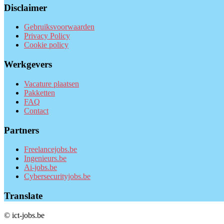
Disclaimer
Gebruiksvoorwaarden
Privacy Policy
Cookie policy
Werkgevers
Vacature plaatsen
Pakketten
FAQ
Contact
Partners
Freelancejobs.be
Ingenieurs.be
Ai-jobs.be
Cybersecurityjobs.be
Translate
© ict-jobs.be