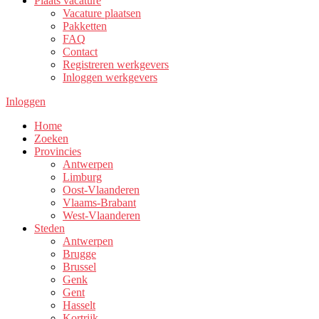
Plaats vacature
Vacature plaatsen
Pakketten
FAQ
Contact
Registreren werkgevers
Inloggen werkgevers
Inloggen
Home
Zoeken
Provincies
Antwerpen
Limburg
Oost-Vlaanderen
Vlaams-Brabant
West-Vlaanderen
Steden
Antwerpen
Brugge
Brussel
Genk
Gent
Hasselt
Kortrijk