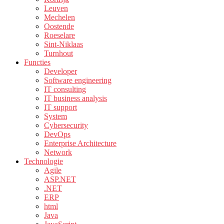
Leuven
Mechelen
Oostende
Roeselare
Sint-Niklaas
Turnhout
Functies
Developer
Software engineering
IT consulting
IT business analysis
IT support
System
Cybersecurity
DevOps
Enterprise Architecture
Network
Technologie
Agile
ASP.NET
.NET
ERP
html
Java