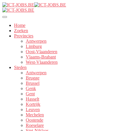
Home
Zoeken
Provincies
Antwerpen
Limburg
Oost-Vlaanderen
Vlaams-Brabant
West-Vlaanderen
Steden
Antwerpen
Brugge
Brussel
Genk
Gent
Hasselt
Kortrijk
Leuven
Mechelen
Oostende
Roeselare
Sint-Niklaas