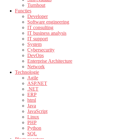
Turnhout
Functies
Developer
Software engineering
IT consulting
IT business analysis
IT support
System
Cybersecurity
DevOps
Enterprise Architecture
Network
Technologie
Agile
ASP.NET
.NET
ERP
html
Java
JavaScript
Linux
PHP
Python
SQL