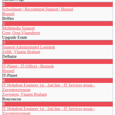
B
Schoolstage | Recruitment Support | Brussel
Brussel
Belfius
U
Multimedia Support
Gent, Oost-Vlaanderen
Upgrade Estate
D
Support Administratief Logistiek
Zellik, Vlaams Brabant
Delhaize
I
IT-Planet - IT-Officer - Brussels
Brussel
IT-Planet
R
IT Helpdesk Engineer 1st - 2nd line - IT Services group -
Zaventem/remote
Zaventem, Vlaams Brabant
Roucoucou
R
IT Helpdesk Engineer 1st - 2nd line - IT Services group -
Zaventem/remote