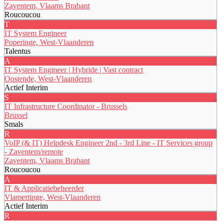
Zaventem, Vlaams Brabant
Roucoucou
T
IT System Engineer
Poperinge, West-Vlaanderen
Talentus
A
IT System Engineer | Hybride | Vast contract
Oostende, West-Vlaanderen
Actief Interim
S
IT Infrastructure Coordinator - Brussels
Brussel
Smals
R
VoIP (& IT) Helpdesk Engineer 2nd - 3rd Line - IT Services group
- Zaventem/remote
Zaventem, Vlaams Brabant
Roucoucou
A
IT & Applicatiebeheerder
Vlamertinge, West-Vlaanderen
Actief Interim
R