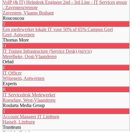
VoIP (& IT) Helpdesk Engineer 2nd - 3rd Line - IT Services group
- Zaventem/remote
Zaventem, Vlaams Brabant
Roucoucou
T
Een medewerker lokale IT voor 50% of 65% Campus Geel
Geel, Antwerpen
Thomas More
O
IT Trainee Infrastructure (Service Desk) (m/v/x)
Merelbeke, Oost-Vlaanderen
Orbid
E
IT Officer
Wijnegem, Antwerpen
Experis
R
IT Servicedesk Medewerker
Roeselare, West-Vlaanderen
Roularta Media Group
T
Account Manager IT Limburg
Hasselt, Limburg
Trustteam