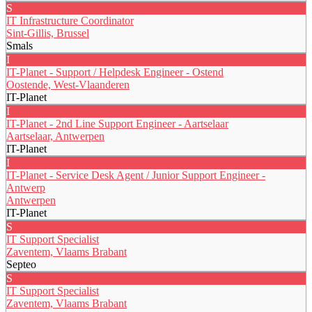
S
IT Infrastructure Coordinator
Sint-Gillis, Brussel
Smals
I
IT-Planet - Support / Helpdesk Engineer - Ostend
Oostende, West-Vlaanderen
IT-Planet
I
IT-Planet - 2nd Line Support Engineer - Aartselaar
Aartselaar, Antwerpen
IT-Planet
I
IT-Planet - Service Desk Agent / Junior Support Engineer -
Antwerp
Antwerpen
IT-Planet
S
IT Support Specialist
Zaventem, Vlaams Brabant
Septeo
S
IT Support Specialist
Zaventem, Vlaams Brabant