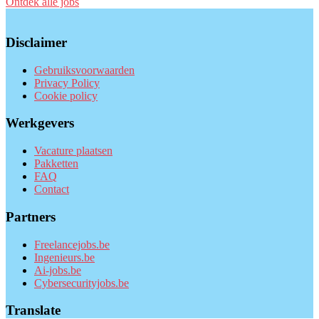
Ontdek alle jobs
Disclaimer
Gebruiksvoorwaarden
Privacy Policy
Cookie policy
Werkgevers
Vacature plaatsen
Pakketten
FAQ
Contact
Partners
Freelancejobs.be
Ingenieurs.be
Ai-jobs.be
Cybersecurityjobs.be
Translate