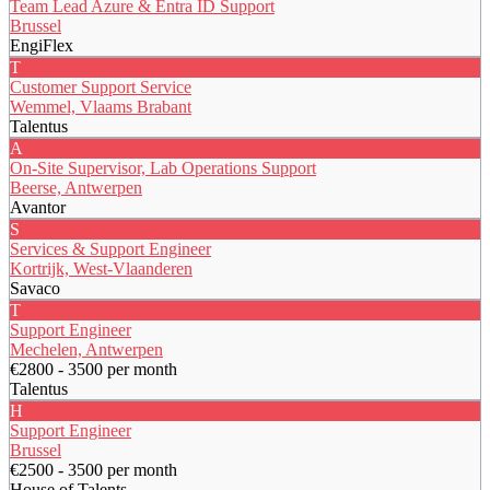
Team Lead Azure & Entra ID Support
Brussel
EngiFlex
T
Customer Support Service
Wemmel, Vlaams Brabant
Talentus
A
On-Site Supervisor, Lab Operations Support
Beerse, Antwerpen
Avantor
S
Services & Support Engineer
Kortrijk, West-Vlaanderen
Savaco
T
Support Engineer
Mechelen, Antwerpen
€2800 - 3500 per month
Talentus
H
Support Engineer
Brussel
€2500 - 3500 per month
House of Talents