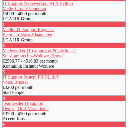
IT Support Medewerker / AI & Python
Melle, Oost-Vlaanderen
€5000 - 4000 per month
LGA HR Group
L
Medior IT Support Engineer
Beernem, West-Vlaanderen
LGA HR Group
K
Medewerker IT (support & PC-techniek)
Sint-Lambrechts-Woluwe, Brussel
€2596.77 - 4516.83 per month
Koninklijk Instituut Woluwe
S
IT Support System FR/NL (h/f)
Vorst, Brussel
€3200 per month
Start People
A
Teamleader IT support
Deinze, Oost-Vlaanderen
€3500 - 4500 per month
Accent Jobs
E