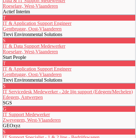
Data & IT Support Medewerker
Roeselare, West-Vlaanderen
Actief Interim
T
IT & Application Support Engineer
Gentbrugge, Oost-Vlaanderen
Trevi Environmental Solutions
S
IT & Data Support Medewerker
Roeselare, West-Vlaanderen
Start People
T
IT & Application Support Engineer
Gentbrugge, Oost-Vlaanderen
Trevi Environmental Solutions
S
IT Servicedesk Medewerker - 2de lijn support (Edegem/Mechelen)
Edegem, Antwerpen
SGS
G
IT Support Medewerker
Zwevegem, West-Vlaanderen
GEOxyz
S
IT Support Specialist - 1 & 2 line - Bedrijfswagen