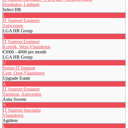
Houthalen, Limburg
Select HR
L
IT Support Engineer
Antwerpen
LGA HR Group
L
IT Support Engineer
Kortrijk, West-Vlaanderen
€5000 - 4000 per month
LGA HR Group
U
Senior IT Support
Gent, Oost-Vlaanderen
Upgrade Estate
A
IT Support Engineer
Turnhout, Antwerpen
Astra Sweets
A
IT Support Specialist
Vlaanderen
Agidens
L