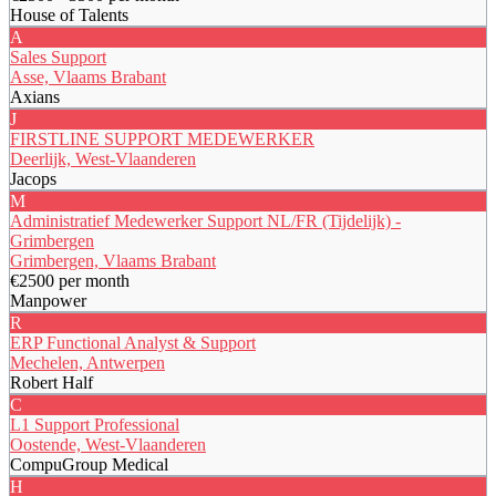
House of Talents
A
Sales Support
Asse, Vlaams Brabant
Axians
J
FIRSTLINE SUPPORT MEDEWERKER
Deerlijk, West-Vlaanderen
Jacops
M
Administratief Medewerker Support NL/FR (Tijdelijk) -
Grimbergen
Grimbergen, Vlaams Brabant
€2500 per month
Manpower
R
ERP Functional Analyst & Support
Mechelen, Antwerpen
Robert Half
C
L1 Support Professional
Oostende, West-Vlaanderen
CompuGroup Medical
H