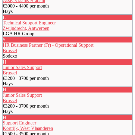
Asse, Vlaams Brabant
€3000 - 4400 per month
Hays
L
Technical Support Engineer
Zwijndrecht, Antwerpen
LGA HR Group
S
HR Business Partner (Fr) - Operational Support
Brussel
Sodexo
H
Junior Sales Support
Brussel
€3200 - 3700 per month
Hays
H
Junior Sales Support
Brussel
€3200 - 3700 per month
Hays
H
Support Engineer
Kortrijk, West-Vlaanderen
€2500 - 3500 per month