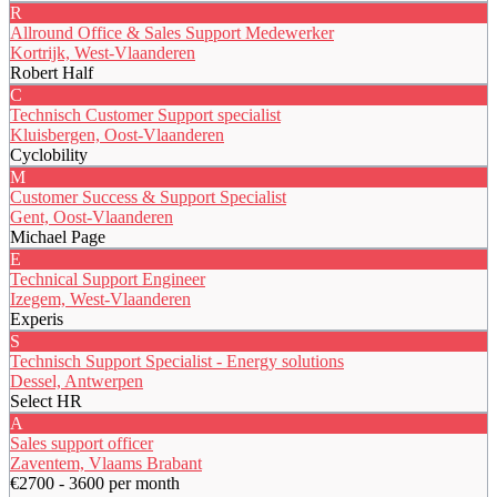
R
Allround Office & Sales Support Medewerker
Kortrijk, West-Vlaanderen
Robert Half
C
Technisch Customer Support specialist
Kluisbergen, Oost-Vlaanderen
Cyclobility
M
Customer Success & Support Specialist
Gent, Oost-Vlaanderen
Michael Page
E
Technical Support Engineer
Izegem, West-Vlaanderen
Experis
S
Technisch Support Specialist - Energy solutions
Dessel, Antwerpen
Select HR
A
Sales support officer
Zaventem, Vlaams Brabant
€2700 - 3600 per month