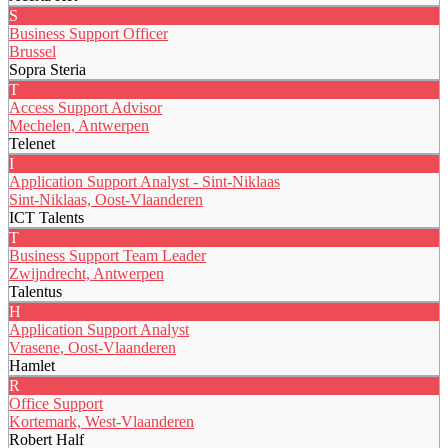
S
Business Support Officer
Brussel
Sopra Steria
T
Access Support Advisor
Mechelen, Antwerpen
Telenet
I
Application Support Analyst - Sint-Niklaas
Sint-Niklaas, Oost-Vlaanderen
ICT Talents
T
Business Support Team Leader
Zwijndrecht, Antwerpen
Talentus
H
Application Support Analyst
Vrasene, Oost-Vlaanderen
Hamlet
R
Office Support
Kortemark, West-Vlaanderen
Robert Half