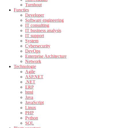
Turnhout
Functies
Developer
Software engineering
IT consulting
IT business analysis
IT support
System
Cybersecurity
DevOps
Enterprise Architecture
Network
Technologie
Agile
ASP.NET
.NET
ERP
html
Java
JavaScript
Linux
PHP
Python
SQL