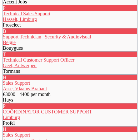
Accent Jobs
P
Technical Sales Support
Hasselt, Limburg
Proselect
B
Support Technician | Security & Audiovisual
België
Bouygues
T
Technical Customer Support Officer
Geel, Antwerpen
Tormans
H
Sales Support
Asse, Vlaams Brabant
€3000 - 4400 per month
Hays
P
COÖRDINATOR CUSTOMER SUPPORT
Limburg
Profel
H
Sales Support