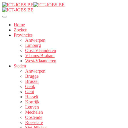
Home
Zoeken
Provincies
Antwerpen
Limburg
Oost-Vlaanderen
Vlaams-Brabant
West-Vlaanderen
Steden
Antwerpen
Brugge
Brussel
Genk
Gent
Hasselt
Kortrijk
Leuven
Mechelen
Oostende
Roeselare
Sint-Niklaas