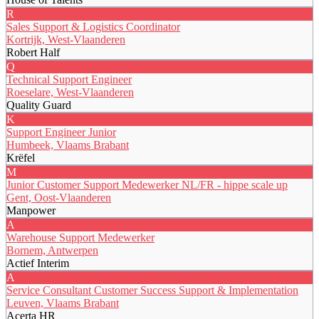
R
Sales Support & Logistics Coordinator
Kortrijk, West-Vlaanderen
Robert Half
Q
Technical Support Engineer
Roeselare, West-Vlaanderen
Quality Guard
K
Support Engineer Junior
Humbeek, Vlaams Brabant
Krëfel
M
Junior Customer Support Medewerker NL/FR - hippe scale up
Gent, Oost-Vlaanderen
Manpower
A
Warehouse Support Medewerker
Bornem, Antwerpen
Actief Interim
A
Service Consultant Customer Success Support & Implementation
Leuven, Vlaams Brabant
Acerta HR