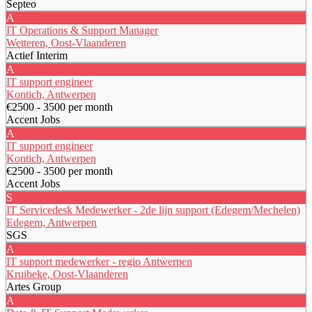
Septeo
A
IT Operations & Support Manager
Wetteren, Oost-Vlaanderen
Actief Interim
A
IT support engineer
Kontich, Antwerpen
€2500 - 3500 per month
Accent Jobs
A
IT support engineer
Kontich, Antwerpen
€2500 - 3500 per month
Accent Jobs
S
IT Servicedesk Medewerker - 2de lijn support (Edegem/Mechelen)
Edegem, Antwerpen
SGS
A
IT support medewerker - regio Antwerpen
Kruibeke, Oost-Vlaanderen
Artes Group
A