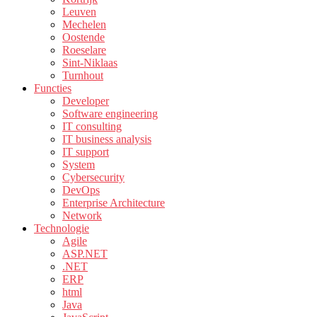
Leuven
Mechelen
Oostende
Roeselare
Sint-Niklaas
Turnhout
Functies
Developer
Software engineering
IT consulting
IT business analysis
IT support
System
Cybersecurity
DevOps
Enterprise Architecture
Network
Technologie
Agile
ASP.NET
.NET
ERP
html
Java