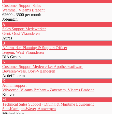
J
Customer Support Sales
Wemmel, Vlaams Brabant
€2600 - 3500 per month
Jobmatch
A
Sales Support Medewerker
Gent, Oost-Vlaanderen
Aures
B
Aftermarket Planning & Support Officer
Izegem, West-Vlaanderen
BIA Group
A
Customer Support Medewerker Apotheeksoftware
Beveren-Waas, Oost-Vlaanderen
Actief Interim
K
Admin support
Vilvoorde, Vlaams Brabant - Zaventem, Vlaams Brabant
Konvert
M
Technical Sales Support - Diving & Maritime Equipment
Sint-Katelijne-Waver, Antwerpen
Michael Page