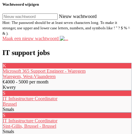
Wachtwoord wijzigen
Nieuw wachtwoord
Hint: The password should be at least seven characters long. To make it
stronger, use upper and lower case letters, numbers, and symbols like ! " ? $ % ^
& ).
Maak een nieuw wachtwoord
IT support jobs
K
Microsoft 365 Support Engineer - Waregem
Waregem, West-Vlaanderen
€4000 - 5000 per month
Kwery
S
IT Infrastructure Coordinator
Brussel
Smals
S
IT Infrastructure Coordinator
Sint-Gillis, Brussel - Brussel
Smals